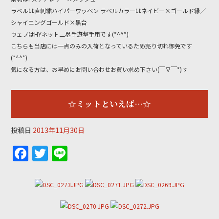
k
ラベルは直刺繍ハイパーワッペン ラベルカラーはネイビー×ゴールド縁／
シャイニングゴールド×黒台
ウェブはHYネット二塁手遊撃手用です(*^^*)
こちらも当店には一点のみの入荷となっているため売り切れ御免です
(*^^*)
気になる方は、お早めにお問い合わせお買い求め下さい(￣∇￣*)ゞ
☆ミットといえば…☆
投稿日
2013年11月30日
F
T
Li
a
w
n
c
itt
e
e
er
b