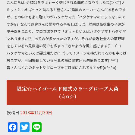
こんにちは!!近頃は冬をよぉーく感じられる季節になりましたね(＞＜*)ノ
o
ミットといえば…っと訪ねると皆さんご贔屓のメーカーさんがあるのです
o
が、その中でもよく聴くのがハタケヤマ☆「ハタケヤマのミットないんで
k
すか!?」なんてお客さんに聞かれる事もしばしば、以前は高校生の子達が
甲子園を見たり、プロ野球を見て「ミットといえばハタケヤマ！ハタケヤ
マありますか!?」ってのが多かったのですが、それが最近社会人の草野球
をしているお兄様達の間でも広まってきたような風に感じます(゜ロ゜)
ハタケヤマといえば硬式用だけ(?_?)ってイメージを持たれてる方も中には
居ますが、今回掲載している写真の様に軟式用も勿論あります(*^^*)
皆さんはとこのミットやグローブをご贔屓にされてますか!?(o^−^o)
限定☆ハイゴールド硬式カラーグローブ入荷
(☆o☆)
投稿日
2013年11月30日
F
T
Li