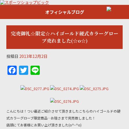
オフィシャルブログ
完売御礼☆限定☆ハイゴールド硬式カラーグロー
ブ売れました(☆o☆)
投稿日
2013年12月2日
F
T
Li
a
w
n
c
itt
e
e
er
b
こんにちは！つい最近ご紹介させて頂きましたこちらのハイゴールドの硬
o
式カラーグローブ限定商品…お陰さまで完売致しました！
o
店頭にてお客様にお買い上げ頂きました(o^−^o)