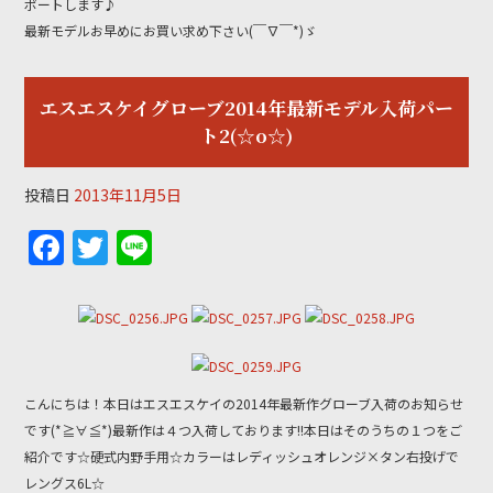
ポートします♪
最新モデルお早めにお買い求め下さい(￣∇￣*)ゞ
エスエスケイグローブ2014年最新モデル入荷パー
ト2(☆o☆)
投稿日
2013年11月5日
F
T
Li
a
w
n
c
itt
e
e
er
b
こんにちは！本日はエスエスケイの2014年最新作グローブ入荷のお知らせ
o
です(*≧∀≦*)最新作は４つ入荷しております!!本日はそのうちの１つをご
o
紹介です☆硬式内野手用☆カラーはレディッシュオレンジ×タン右投げで
レングス6L☆