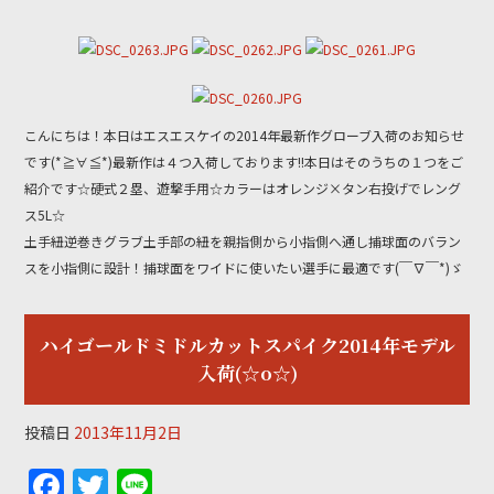
a
w
n
c
itt
e
e
er
b
こんにちは！本日はエスエスケイの2014年最新作グローブ入荷のお知らせ
o
です(*≧∀≦*)最新作は４つ入荷しております!!本日はそのうちの１つをご
o
紹介です☆硬式２塁、遊撃手用☆カラーはオレンジ×タン右投げでレング
k
ス5L☆
土手紐逆巻きグラブ土手部の紐を親指側から小指側へ通し捕球面のバラン
スを小指側に設計！捕球面をワイドに使いたい選手に最適です(￣∇￣*)ゞ
ハイゴールドミドルカットスパイク2014年モデル
入荷(☆o☆)
投稿日
2013年11月2日
F
T
Li