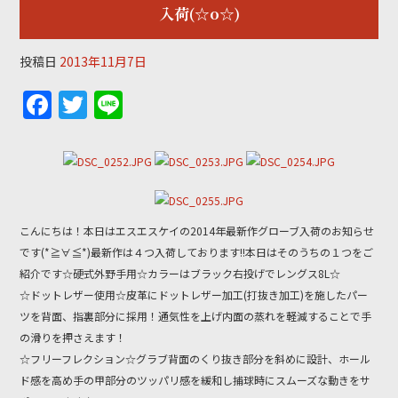
入荷(☆o☆)
投稿日
2013年11月7日
F
T
Li
a
w
n
c
itt
e
e
er
b
こんにちは！本日はエスエスケイの2014年最新作グローブ入荷のお知らせ
o
です(*≧∀≦*)最新作は４つ入荷しております!!本日はそのうちの１つをご
o
紹介です☆硬式外野手用☆カラーはブラック右投げでレングス8L☆
k
☆ドットレザー使用☆皮革にドットレザー加工(打抜き加工)を施したパー
ツを背面、指裏部分に採用！通気性を上げ内面の蒸れを軽減することで手
の滑りを押さえます！
☆フリーフレクション☆グラブ背面のくり抜き部分を斜めに設計、ホール
ド感を高め手の甲部分のツッパリ感を緩和し捕球時にスムーズな動きをサ