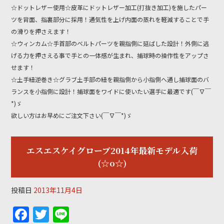
k
☆ドットレザー使用☆皮革にドットレザー加工(打抜き加工)を施したパー
ツを背面、指裏部分に採用！通気性を上げ内面の蒸れを軽減することで手
の滑りを押さえます！
☆ウィンカム☆手首部のベルトパーツを親指側に延ばした設計！外側に逃
げる力を押さえる事で手との一体感が生まれ、捕球時の操作性をアップさ
せます！
☆土手紐逆巻き☆グラブ土手部の紐を親指側から小指側へ通し捕球面のバ
ランスを小指側に設計！捕球面をワイドに使いたい選手に最適です(￣∇￣
*)ゞ
欲しい方はお早めにご注文下さい(￣∇￣*)ゞ
エスエスケイグローブ2014年最新モデル入荷
(☆o☆)
投稿日
2013年11月4日
F
T
Li