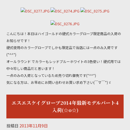
a
w
n
c
itt
e
e
er
b
こんにちは！本日はハイゴールドの硬式カラーグローブ限定商品の入荷の
o
お知らせです！
o
硬式使用のカラーグローブでしかも限定品で当店には一点のみ入荷です
k
(*^^*)
オールラウンド でカラーもレッドブルーホワイトの3色使い！硬式用では
中々珍しい商品だと思います！
一点のみの入荷となっているため売り切れ御免です(*^^*)
気になる方は、お早めにお問い合わせお買い求め下さい(￣∇￣*)ゞ
エスエスケイグローブ2014年最新モデルパート4
入荷(☆o☆)
投稿日
2013年11月9日