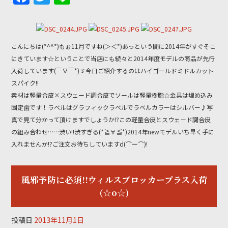
a
w
n
c
itt
e
e
er
こんにちは(*^^*)もぉ11月ですね(＞＜*)あっという間に2014年がすぐそこ
b
にきています☆ということで当店にも続々と2014年度モデルの商品が先行
入荷しています(￣∇￣*)ゞ今日ご紹介するのはハイゴールドミドルカット
o
スパイク!!
o
素材は軽量合皮×スウェード調合皮でソールは軽量樹脂☆金具は埋め込み
k
固定歯です！ラベルはグラフィックラベルでラベルカラーはシルバー♪写
真で見て分かって頂けますでしょうか!?この軽量合皮とスウェード調合皮
の組み合わせ……渋い!!渋すぎる(*≧∀≦*)2014年newモデルいち早く手に
入れませんか!?ご注文お待ちしていますd(⌒ー⌒)!
風邪予防に必須!!ウィルスブロッカープラス入荷
(☆o☆)
投稿日
2013年11月1日