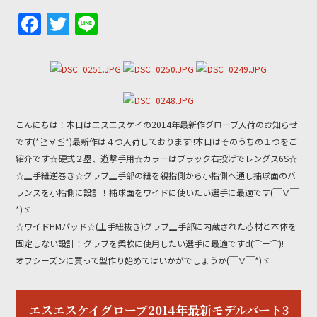
F
T
Li
a
w
n
c
itt
e
e
er
b
こんにちは！本日はエスエスケイの2014年最新作グローブ入荷のお知らせ
o
です(*≧∀≦*)最新作は４つ入荷しております!!本日はそのうちの１つをご
o
紹介です☆硬式２塁、遊撃手用☆カラーはブラック右投げでレングス6S☆
k
☆土手紐逆巻き☆グラブ土手部の紐を親指側から小指側へ通し捕球面のバ
ランスを小指側に設計！捕球面をワイドに使いたい選手に最適です(￣∇￣
*)ゞ
☆ワイドHMパッド☆(土手紐抜き)グラブ土手部に内蔵された芯材と本体を
固定しない設計！グラブを柔軟に使用したい選手に最適ですd(⌒ー⌒)!
オフシーズンに買って型作り始めてはいかがでしょうか(￣∇￣*)ゞ
エスエスケイグローブ2014年最新モデルパート3