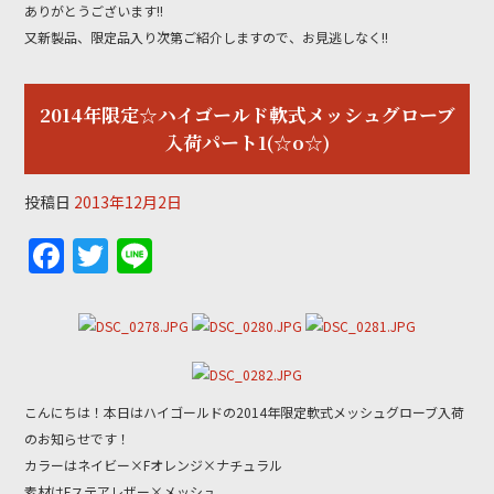
k
ありがとうございます!!
又新製品、限定品入り次第ご紹介しますので、お見逃しなく!!
2014年限定☆ハイゴールド軟式メッシュグローブ
入荷パート1(☆o☆)
投稿日
2013年12月2日
F
T
Li
a
w
n
c
itt
e
e
er
b
こんにちは！本日はハイゴールドの2014年限定軟式メッシュグローブ入荷
o
のお知らせです！
o
カラーはネイビー×Fオレンジ×ナチュラル
素材はFステアレザー×メッシュ