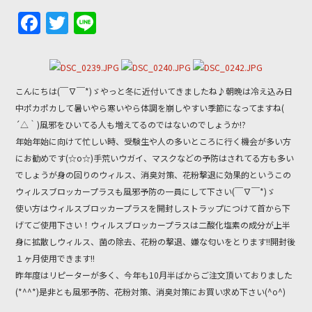
F
T
Li
a
w
n
c
itt
e
e
er
こんにちは(￣∇￣*)ゞやっと冬に近付いてきましたね♪朝晩は冷え込み日
b
中ポカポカして暑いやら寒いやら体調を崩しやすい季節になってますね(
´△｀)風邪をひいてる人も増えてるのではないのでしょうか!?
o
年始年始に向けて忙しい時、受験生や人の多いところに行く機会が多い方
o
にお勧めです(☆o☆)手荒いウガイ、マスクなどの予防はされてる方も多い
k
でしょうが身の回りのウィルス、消臭対策、花粉撃退に効果的というこの
ウィルスブロッカープラスも風邪予防の一員にして下さい(￣∇￣*)ゞ
使い方はウィルスブロッカープラスを開封しストラップにつけて首から下
げてご使用下さい！ウィルスブロッカープラスは二酸化塩素の成分が上半
身に拡散しウィルス、菌の除去、花粉の撃退、嫌な匂いをとります!!開封後
１ヶ月使用できます!!
昨年度はリピーターが多く、今年も10月半ばからご注文頂いておりました
(*^^*)是非とも風邪予防、花粉対策、消臭対策にお買い求め下さい(^o^)