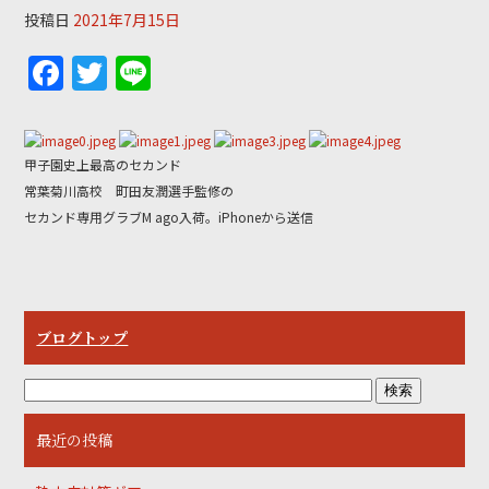
o
投稿日
2021年7月15日
k
F
T
Li
a
w
n
c
itt
e
e
er
甲子園史上最高のセカンド
常葉菊川高校 町田友潤選手監修の
b
セカンド専用グラブM ago入荷。iPhoneから送信
o
o
k
ブログトップ
最近の投稿