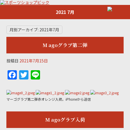
2021 7月
月別アーカイブ:
2021年7月
M agoグラブ第二弾
投稿日
2021年7月15日
F
T
Li
a
w
n
c
itt
e
e
er
マーゴグラブ第二弾赤オレンジ入荷。iPhoneから送信
b
o
M agoグラブ入荷