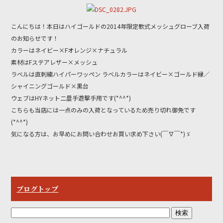
e
er
b
こんにちは！本日はハイゴールドの2014年限定軟式メッシュグローブ入荷
o
のお知らせです！
o
カラーはネイビー×Fオレンジ×ナチュラル
k
素材はFステアレザー×メッシュ
ラベルは直刺繍ハイパーワッペン ラベルカラーはネイビー×ゴールド縁／
シャイニングゴールド×黒台
ウェブはHYネット二塁手遊撃手用です(*^^*)
こちらも当店には一点のみの入荷となっているため売り切れ御免です
(*^^*)
気になる方は、お早めにお問い合わせお買い求め下さい(￣∇￣*)ゞ
ブログトップ