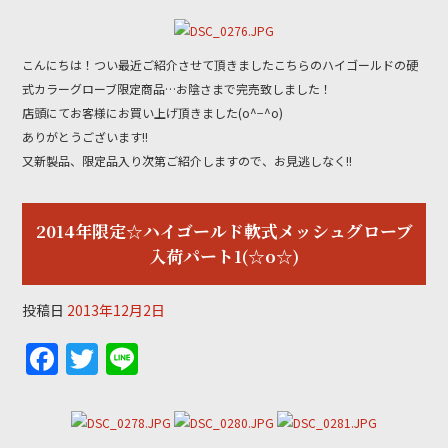
e
er
b
こんにちは！つい最近ご紹介させて頂きましたこちらのハイゴールドの硬
o
式カラーグローブ限定商品…お陰さまで完売致しました！
o
店頭にてお客様にお買い上げ頂きました(o^−^o)
k
ありがとうございます!!
又新製品、限定品入り次第ご紹介しますので、お見逃しなく!!
2014年限定☆ハイゴールド軟式メッシュグローブ
入荷パート1(☆o☆)
投稿日
2013年12月2日
F
T
Li
a
w
n
c
itt
e