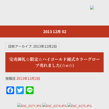
2013 12月 02
日別アーカイブ:
2013年12月2日
完売御礼☆限定☆ハイゴールド硬式カラーグロー
ブ売れました(☆o☆)
投稿日
2013年12月2日
F
T
Li
a
w
n
c
itt
e