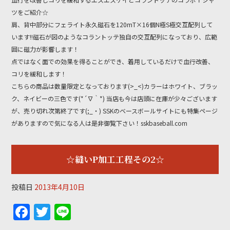
o
k
ツをご紹介☆
肩、背中部分にフェライト永久磁石を120mT×16個N極S極交互配列して
います!!磁石が図のようなコラントッテ独自の交互配列になっており、広範
囲に磁力が影響します！
点ではなく面での効果を得ることができ、着用しているだけで血行改善、
コリを緩和します！
こちらの商品は数量限定となっております(>_<)カラーはホワイト、ブラッ
ク、ネイビーの三色です(*´∇｀*) 当店も今は店頭に在庫が少々ございます
が、売り切れ次第終了です(;_・) SSKのベースボールサイトにも特集ページ
がありますので気になる人は是非御覧下さい！sskbaseball.com
☆縫いP加工工程その2☆
投稿日
2013年4月10日
F
T
Li
a
w
n