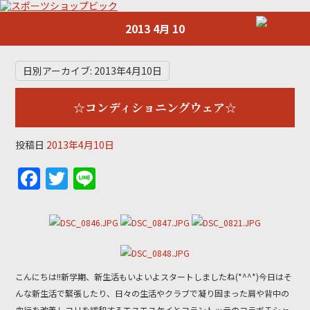
2013 4月 10
日別アーカイブ:
2013年4月10日
☆コンディショニングウェア☆
投稿日
2013年4月10日
F
T
Li
a
w
n
c
itt
e
e
er
b
こんにちは!!新学期、新生活もいよいよスタートしましたね(*^^*)今日はそ
o
んな新生活で緊張したり、日々の生活やクラブで凝り固まった肩や背中の
血行を改善しコリを緩和するエスエスケイとコラントッテのコラボＴシャ