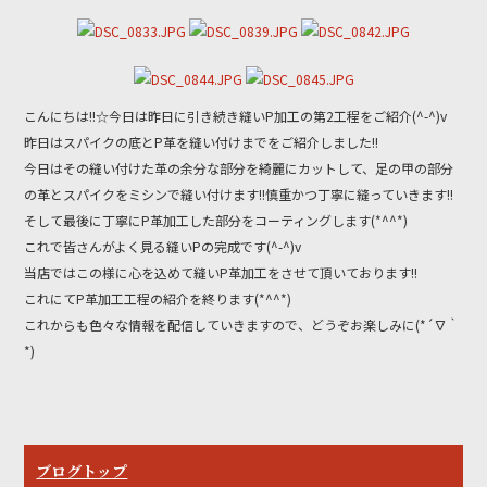
c
itt
e
e
er
b
こんにちは!!☆今日は昨日に引き続き縫いP加工の第2工程をご紹介(^-^)v
o
昨日はスパイクの底とP革を縫い付けまでをご紹介しました!!
o
今日はその縫い付けた革の余分な部分を綺麗にカットして、足の甲の部分
k
の革とスパイクをミシンで縫い付けます!!慎重かつ丁寧に縫っていきます!!
そして最後に丁寧にP革加工した部分をコーティングします(*^^*)
これで皆さんがよく見る縫いPの完成です(^-^)v
当店ではこの様に心を込めて縫いP革加工をさせて頂いております!!
これにてP革加工工程の紹介を終ります(*^^*)
これからも色々な情報を配信していきますので、どうぞお楽しみに(*´∇｀
*)
ブログトップ