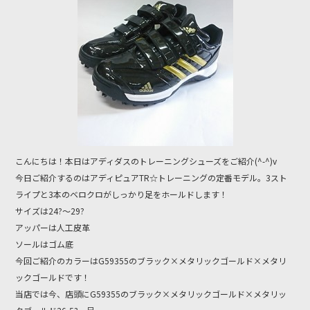
o
o
k
こんにちは！本日はアディダスのトレーニングシューズをご紹介(^-^)v
今日ご紹介するのはアディピュアTR☆トレーニングの定番モデル。3スト
ライプと3本のベロクロがしっかり足をホールドします！
サイズは24?〜29?
アッパーは人工皮革
ソールはゴム底
今回ご紹介のカラーはG59355のブラック×メタリックゴールド×メタリ
ックゴールドです！
当店では今、店頭にG59355のブラック×メタリックゴールド×メタリッ