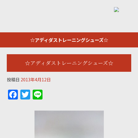
☆アディダストレーニングシューズ☆
☆アディダストレーニングシューズ☆
投稿日
2013年4月12日
F
T
Li
a
w
n
c
itt
e
e
er
b