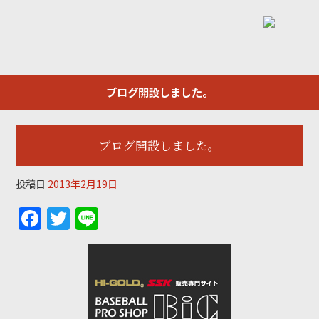
ブログ開設しました。
ブログ開設しました。
投稿日
2013年2月19日
F
T
Li
a
w
n
c
itt
e
e
er
b