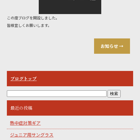
o
o
この度ブログを開設しました。
k
皆様宜しくお願いします。
お知らせ
→
ブログトップ
最近の投稿
熱中症対策ギア
ジュニア用サングラス